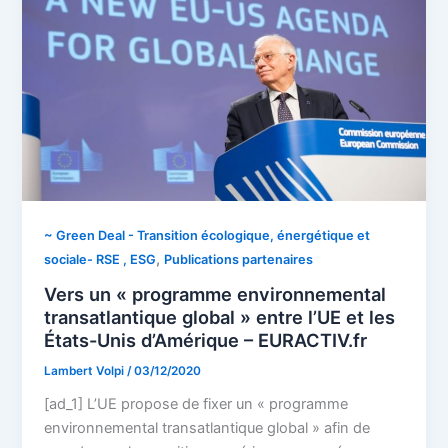
~ Green Deal - Transition écologique, énergétique et
,
sociale- RSE , ESG
Publications partenaires
Vers un « programme environnemental
transatlantique global » entre l’UE et les
États-Unis d’Amérique – EURACTIV.fr
Lambert Volpi
/
03/12/2020
[ad_1] L’UE propose de fixer un « programme
environnemental transatlantique global » afin de