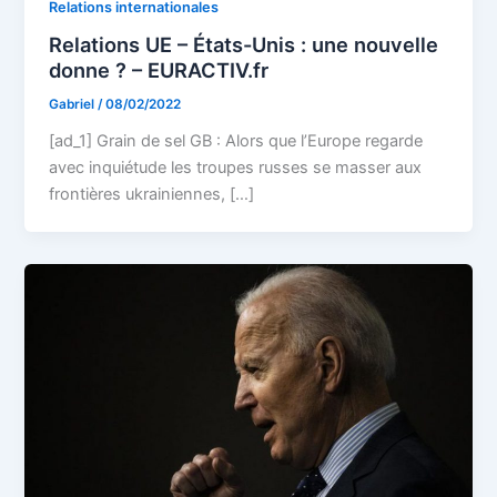
Relations internationales
Relations UE – États-Unis : une nouvelle
donne ? – EURACTIV.fr
Gabriel
/
08/02/2022
[ad_1] Grain de sel GB : Alors que l’Europe regarde
avec inquiétude les troupes russes se masser aux
frontières ukrainiennes, […]