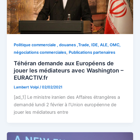
Politique commerciale , douanes ,Trade, IDE, ALE, OMC,
,
négociations commerciales
Publications partenaires
Téhéran demande aux Européens de
jouer les médiateurs avec Washington –
EURACTIV.fr
Lambert Volpi
/
02/02/2021
[ad_1] Le ministre iranien des Affaires étrangères a
demandé lundi 2 février à l’Union européenne de
jouer les médiateurs entre