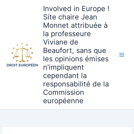
Aller
Involved in Europe !
au
Site chaire Jean
contenu
Monnet attribuée à
la professeure
Viviane de
Beaufort, sans que
les opinions émises
n'impliquent
cependant la
responsabilité de la
Commission
européenne