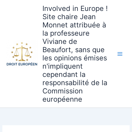
Aller
Involved in Europe !
au
Site chaire Jean
contenu
Monnet attribuée à
la professeure
Viviane de
Beaufort, sans que
les opinions émises
n'impliquent
cependant la
responsabilité de la
Commission
européenne