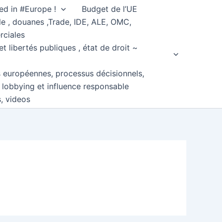
ed in #Europe !
Budget de l’UE
e , douanes ,Trade, IDE, ALE, OMC,
rciales
et libertés publiques , état de droit ~
s européennes, processus décisionnels,
, lobbying et influence responsable
s, videos