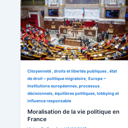
Citoyenneté , droits et libertés publiques , état
,
de droit ~ politique migratoire
Europe ~
Institutions européennes, processus
décisionnels, équilibres politiques, lobbying et
influence responsable
Moralisation de la vie politique en
France