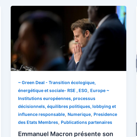
~ Green Deal - Transition écologique,
,
énergétique et sociale- RSE , ESG
Europe ~
Institutions européennes, processus
décisionnels, équilibres politiques, lobbying et
,
,
influence responsable
Numerique
Presidence
,
des Etats Membres
Publications partenaires
Emmanuel Macron présente son