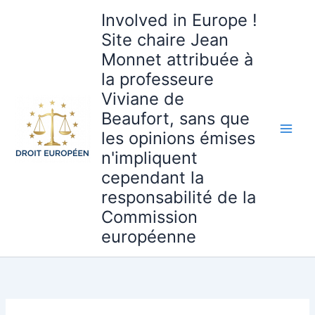
Aller
Involved in Europe !
au
Site chaire Jean
contenu
Monnet attribuée à
la professeure
Viviane de
Beaufort, sans que
les opinions émises
n'impliquent
cependant la
responsabilité de la
Commission
européenne