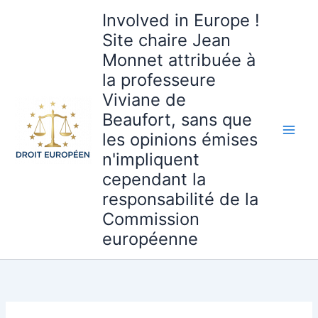
Aller
Involved in Europe !
au
Site chaire Jean
contenu
Monnet attribuée à
la professeure
Viviane de
Beaufort, sans que
les opinions émises
n'impliquent
cependant la
responsabilité de la
Commission
européenne