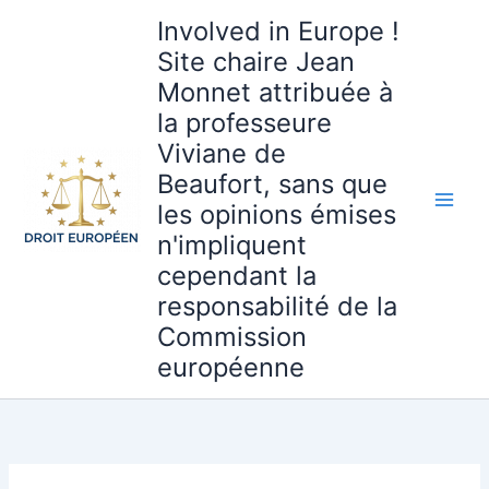
Aller
Involved in Europe !
au
Site chaire Jean
contenu
Monnet attribuée à
la professeure
Viviane de
Beaufort, sans que
les opinions émises
n'impliquent
cependant la
responsabilité de la
Commission
européenne