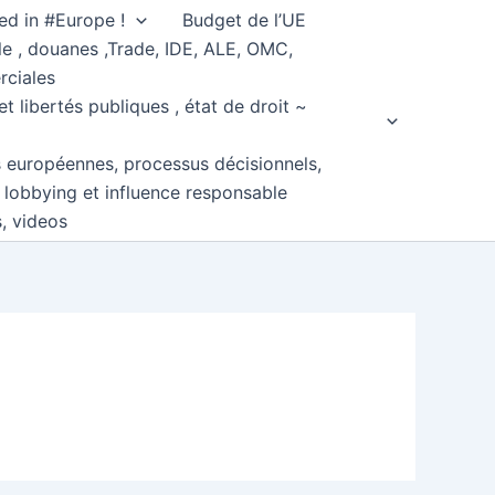
ed in #Europe !
Budget de l’UE
e , douanes ,Trade, IDE, ALE, OMC,
rciales
et libertés publiques , état de droit ~
s européennes, processus décisionnels,
, lobbying et influence responsable
s, videos