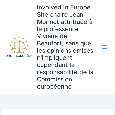
Aller
Involved in Europe !
au
Site chaire Jean
contenu
Monnet attribuée à
la professeure
Viviane de
Beaufort, sans que
les opinions émises
n'impliquent
cependant la
responsabilité de la
Commission
européenne