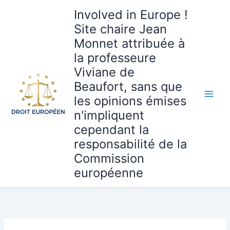
Aller
Involved in Europe !
au
Site chaire Jean
contenu
Monnet attribuée à
la professeure
Viviane de
Beaufort, sans que
les opinions émises
n'impliquent
cependant la
responsabilité de la
Commission
européenne