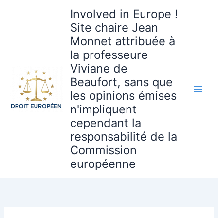
Aller
Involved in Europe !
au
Site chaire Jean
contenu
Monnet attribuée à
la professeure
Viviane de
Beaufort, sans que
les opinions émises
n'impliquent
cependant la
responsabilité de la
Commission
européenne