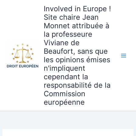
Aller
Involved in Europe !
au
Site chaire Jean
contenu
Monnet attribuée à
la professeure
Viviane de
Beaufort, sans que
les opinions émises
n'impliquent
cependant la
responsabilité de la
Commission
européenne