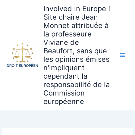
Aller
Involved in Europe !
au
Site chaire Jean
contenu
Monnet attribuée à
la professeure
Viviane de
Beaufort, sans que
les opinions émises
n'impliquent
cependant la
responsabilité de la
Commission
européenne