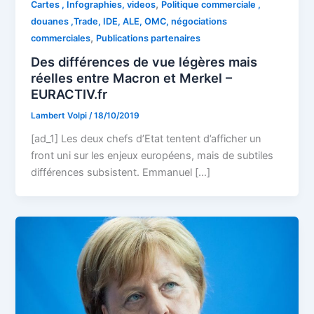
,
Cartes , Infographies, videos
Politique commerciale ,
douanes ,Trade, IDE, ALE, OMC, négociations
,
commerciales
Publications partenaires
Des différences de vue légères mais
réelles entre Macron et Merkel –
EURACTIV.fr
Lambert Volpi
/
18/10/2019
[ad_1] Les deux chefs d’Etat tentent d’afficher un
front uni sur les enjeux européens, mais de subtiles
différences subsistent. Emmanuel […]