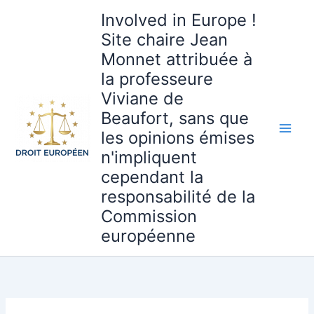
Aller
Involved in Europe !
au
Site chaire Jean
contenu
Monnet attribuée à
la professeure
Viviane de
Beaufort, sans que
les opinions émises
n'impliquent
cependant la
responsabilité de la
Commission
européenne