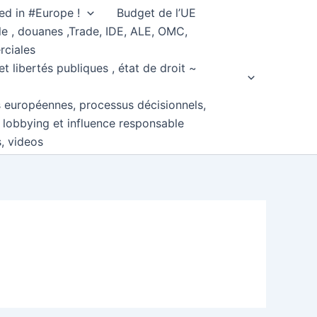
ed in #Europe !
Budget de l’UE
e , douanes ,Trade, IDE, ALE, OMC,
rciales
et libertés publiques , état de droit ~
s européennes, processus décisionnels,
, lobbying et influence responsable
s, videos