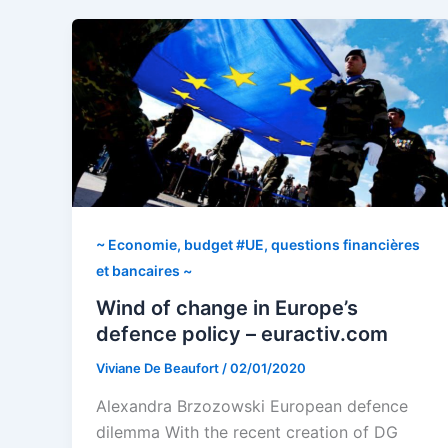
~ Economie, budget #UE, questions financières
et bancaires ~
Wind of change in Europe’s
defence policy – euractiv.com
Viviane De Beaufort
/
02/01/2020
Alexandra Brzozowski European defence
dilemma With the recent creation of DG