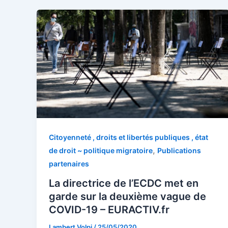
Citoyenneté , droits et libertés publiques , état
,
de droit ~ politique migratoire
Publications
partenaires
La directrice de l’ECDC met en
garde sur la deuxième vague de
COVID-19 – EURACTIV.fr
Lambert Volpi
/
25/05/2020