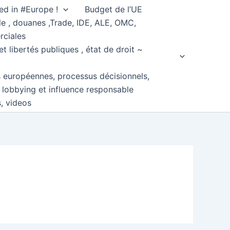
ed in #Europe !
Budget de l’UE
e , douanes ,Trade, IDE, ALE, OMC,
rciales
et libertés publiques , état de droit ~
s européennes, processus décisionnels,
, lobbying et influence responsable
s, videos