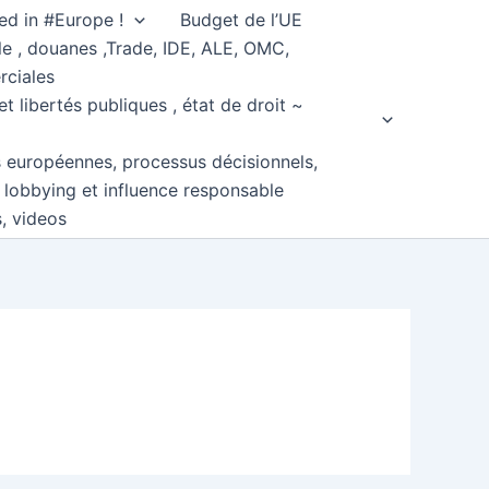
ed in #Europe !
Budget de l’UE
e , douanes ,Trade, IDE, ALE, OMC,
rciales
et libertés publiques , état de droit ~
s européennes, processus décisionnels,
, lobbying et influence responsable
s, videos