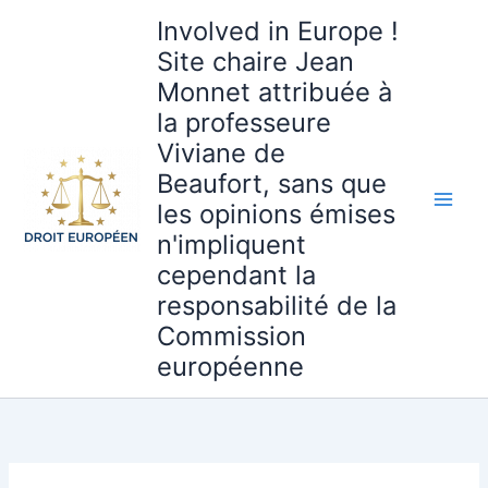
Aller
Involved in Europe !
au
Site chaire Jean
contenu
Monnet attribuée à
la professeure
Viviane de
Beaufort, sans que
les opinions émises
n'impliquent
cependant la
responsabilité de la
Commission
européenne