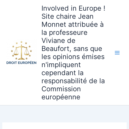
Aller
Involved in Europe !
au
Site chaire Jean
contenu
Monnet attribuée à
la professeure
Viviane de
Beaufort, sans que
les opinions émises
n'impliquent
cependant la
responsabilité de la
Commission
européenne