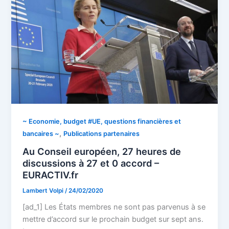
~ Economie, budget #UE, questions financières et
,
bancaires ~
Publications partenaires
Au Conseil européen, 27 heures de
discussions à 27 et 0 accord –
EURACTIV.fr
Lambert Volpi
/
24/02/2020
[ad_1] Les États membres ne sont pas parvenus à se
mettre d’accord sur le prochain budget sur sept ans.