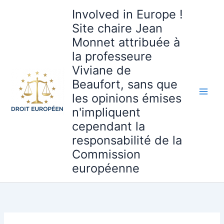
Aller
Involved in Europe !
au
Site chaire Jean
contenu
Monnet attribuée à
la professeure
Viviane de
Beaufort, sans que
les opinions émises
n'impliquent
cependant la
responsabilité de la
Commission
européenne