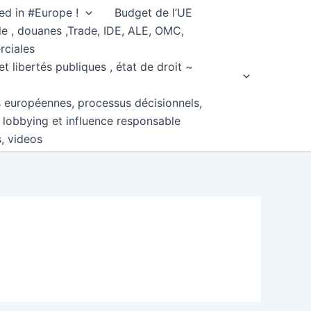
ed in #Europe !
Budget de l’UE
e , douanes ,Trade, IDE, ALE, OMC,
rciales
et libertés publiques , état de droit ~
s européennes, processus décisionnels,
, lobbying et influence responsable
s, videos