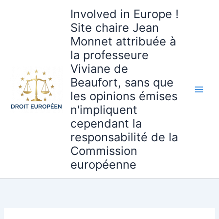
Aller
Involved in Europe !
au
Site chaire Jean
contenu
Monnet attribuée à
la professeure
Viviane de
Beaufort, sans que
les opinions émises
n'impliquent
cependant la
responsabilité de la
Commission
européenne