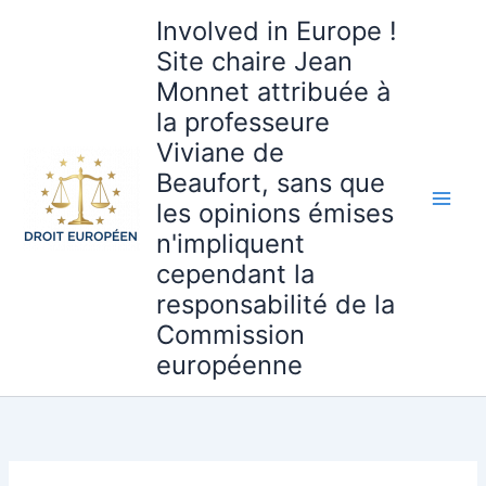
Aller
Involved in Europe !
au
Site chaire Jean
contenu
Monnet attribuée à
la professeure
Viviane de
Beaufort, sans que
les opinions émises
n'impliquent
cependant la
responsabilité de la
Commission
européenne