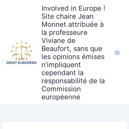
Aller
Involved in Europe !
au
Site chaire Jean
contenu
Monnet attribuée à
la professeure
Viviane de
Beaufort, sans que
les opinions émises
n'impliquent
cependant la
responsabilité de la
Commission
européenne