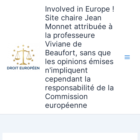
Aller
Involved in Europe !
au
Site chaire Jean
contenu
Monnet attribuée à
la professeure
Viviane de
Beaufort, sans que
les opinions émises
n'impliquent
cependant la
responsabilité de la
Commission
européenne