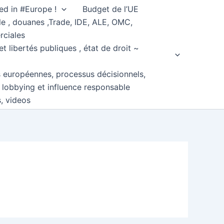
ed in #Europe !
Budget de l’UE
e , douanes ,Trade, IDE, ALE, OMC,
rciales
et libertés publiques , état de droit ~
s européennes, processus décisionnels,
, lobbying et influence responsable
s, videos