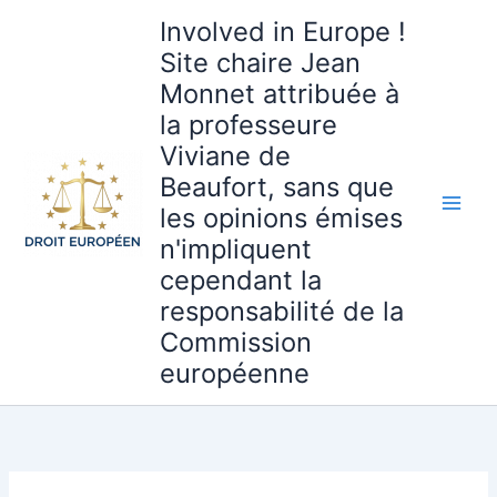
Aller
Involved in Europe !
au
Site chaire Jean
contenu
Monnet attribuée à
la professeure
Viviane de
Beaufort, sans que
les opinions émises
n'impliquent
cependant la
responsabilité de la
Commission
européenne