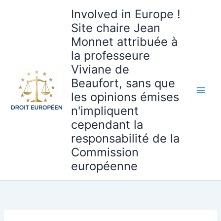
Aller
Involved in Europe !
au
Site chaire Jean
contenu
Monnet attribuée à
la professeure
Viviane de
Beaufort, sans que
les opinions émises
n'impliquent
cependant la
responsabilité de la
Commission
européenne