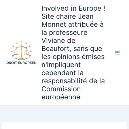
Aller
Involved in Europe !
au
Site chaire Jean
contenu
Monnet attribuée à
la professeure
Viviane de
Beaufort, sans que
les opinions émises
n'impliquent
cependant la
responsabilité de la
Commission
européenne