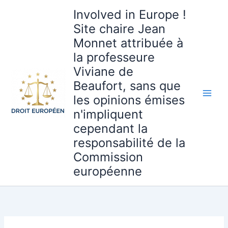
Aller
Involved in Europe !
au
Site chaire Jean
contenu
Monnet attribuée à
la professeure
Viviane de
Beaufort, sans que
les opinions émises
n'impliquent
cependant la
responsabilité de la
Commission
européenne