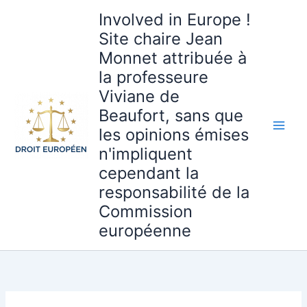
Aller
Involved in Europe !
au
Site chaire Jean
contenu
Monnet attribuée à
la professeure
Viviane de
Beaufort, sans que
les opinions émises
n'impliquent
cependant la
responsabilité de la
Commission
européenne