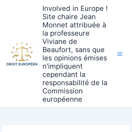
Aller
Involved in Europe !
au
Site chaire Jean
contenu
Monnet attribuée à
la professeure
Viviane de
Beaufort, sans que
les opinions émises
n'impliquent
cependant la
responsabilité de la
Commission
européenne