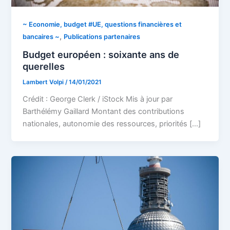
~ Economie, budget #UE, questions financières et
,
bancaires ~
Publications partenaires
Budget européen : soixante ans de
querelles
Lambert Volpi
/
14/01/2021
Crédit : George Clerk / iStock Mis à jour par
Barthélémy Gaillard Montant des contributions
nationales, autonomie des ressources, priorités […]