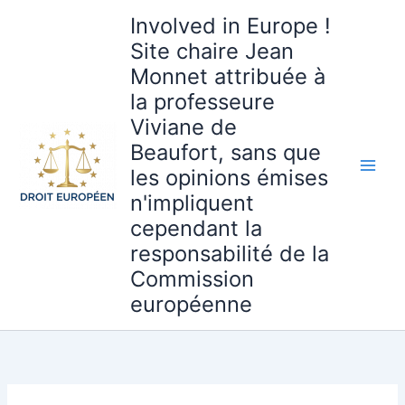
Aller
Involved in Europe !
au
Site chaire Jean
contenu
Monnet attribuée à
la professeure
Viviane de
Beaufort, sans que
les opinions émises
n'impliquent
cependant la
responsabilité de la
Commission
européenne