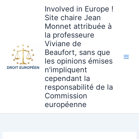
Aller
Involved in Europe !
au
Site chaire Jean
contenu
Monnet attribuée à
la professeure
Viviane de
Beaufort, sans que
les opinions émises
n'impliquent
cependant la
responsabilité de la
Commission
européenne