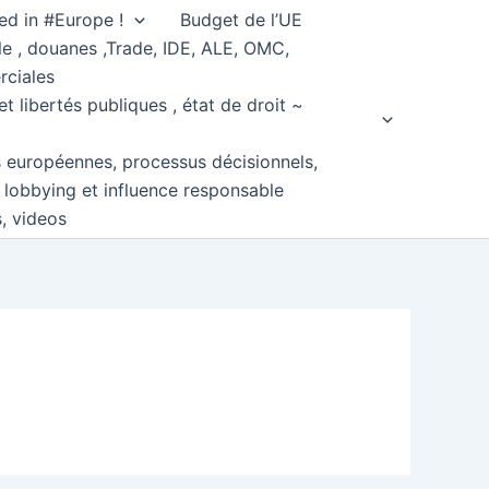
ed in #Europe !
Budget de l’UE
e , douanes ,Trade, IDE, ALE, OMC,
rciales
et libertés publiques , état de droit ~
s européennes, processus décisionnels,
, lobbying et influence responsable
s, videos