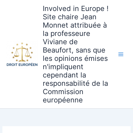
Aller
Involved in Europe !
au
Site chaire Jean
contenu
Monnet attribuée à
la professeure
Viviane de
Beaufort, sans que
les opinions émises
n'impliquent
cependant la
responsabilité de la
Commission
européenne