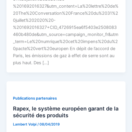
%201692016327&utm_content=La%20lettre%20de%
20The%20Conversation%20France%20du%2031%2
0juillet%202020%20-
%201692016327+CID_4726915ea6f5403e2508083
460b480de&utm_source=campaign_monitor_fr&utm
_term=Le%20numrique%20cet%20impens%20du%2
0pacte%20vert%20europen En dépit de l’accord de
Paris, les émissions de gaz à effet de serre sont au
plus haut. Des […]
Publications partenaires
Rapex, le système européen garant de la
sécurité des produits
Lambert Volpi
/
08/04/2019