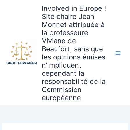
Aller
Involved in Europe !
au
Site chaire Jean
contenu
Monnet attribuée à
la professeure
Viviane de
Beaufort, sans que
les opinions émises
n'impliquent
cependant la
responsabilité de la
Commission
européenne