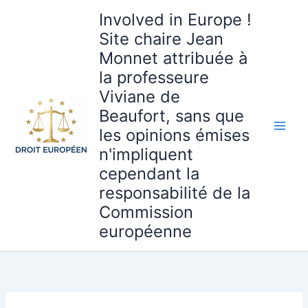
Aller
Involved in Europe !
au
Site chaire Jean
contenu
Monnet attribuée à
la professeure
Viviane de
Beaufort, sans que
les opinions émises
n'impliquent
cependant la
responsabilité de la
Commission
européenne