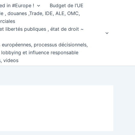
ed in #Europe !
Budget de l’UE
e , douanes ,Trade, IDE, ALE, OMC,
rciales
et libertés publiques , état de droit ~
s européennes, processus décisionnels,
, lobbying et influence responsable
s, videos