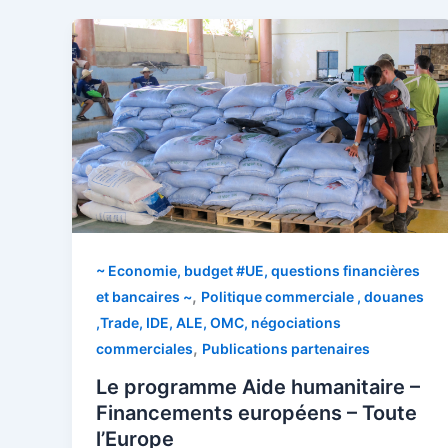
~ Economie, budget #UE, questions financières
,
et bancaires ~
Politique commerciale , douanes
,Trade, IDE, ALE, OMC, négociations
,
commerciales
Publications partenaires
Le programme Aide humanitaire –
Financements européens – Toute
l’Europe