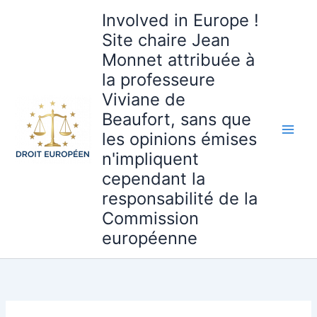
Aller
Involved in Europe !
au
Site chaire Jean
contenu
Monnet attribuée à
la professeure
Viviane de
Beaufort, sans que
les opinions émises
n'impliquent
cependant la
responsabilité de la
Commission
européenne