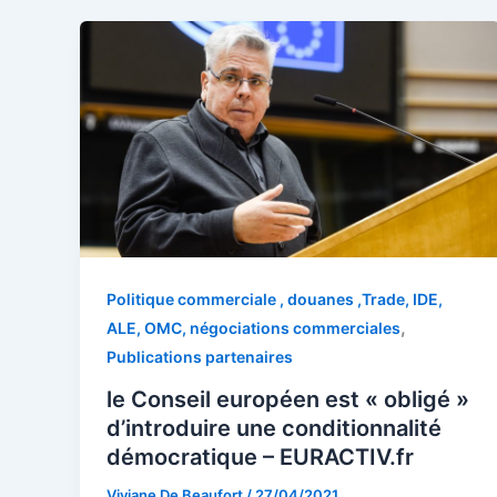
Politique commerciale , douanes ,Trade, IDE,
,
ALE, OMC, négociations commerciales
Publications partenaires
le Conseil européen est « obligé »
d’introduire une conditionnalité
démocratique – EURACTIV.fr
Viviane De Beaufort
/
27/04/2021