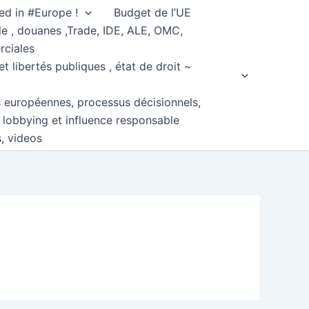
ed in #Europe !
Budget de l’UE
e , douanes ,Trade, IDE, ALE, OMC,
rciales
et libertés publiques , état de droit ~
s européennes, processus décisionnels,
, lobbying et influence responsable
s, videos