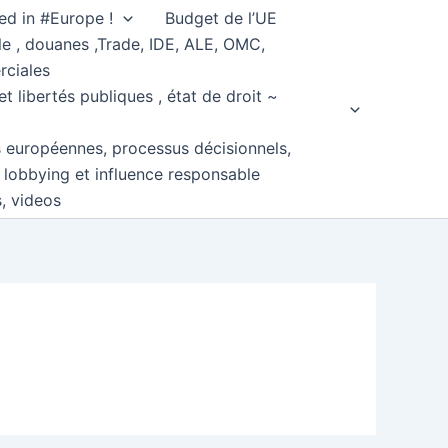
ed in #Europe !
Budget de l’UE
e , douanes ,Trade, IDE, ALE, OMC,
rciales
et libertés publiques , état de droit ~
s européennes, processus décisionnels,
, lobbying et influence responsable
s, videos