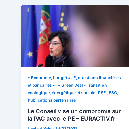
~ Economie, budget #UE, questions financières
,
et bancaires ~
~ Green Deal - Transition
,
écologique, énergétique et sociale- RSE , ESG
Publications partenaires
Le Conseil vise un compromis sur
la PAC avec le PE – EURACTIV.fr
Lambert Volpi
/
24/03/2021