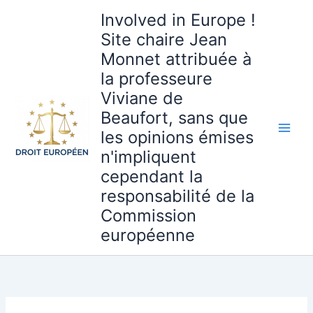
Aller
Involved in Europe !
au
Site chaire Jean
contenu
Monnet attribuée à
la professeure
Viviane de
Beaufort, sans que
les opinions émises
n'impliquent
cependant la
responsabilité de la
Commission
européenne