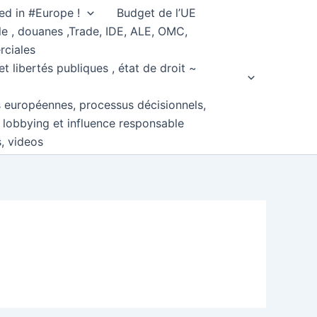
ed in #Europe !
Budget de l’UE
e , douanes ,Trade, IDE, ALE, OMC,
rciales
et libertés publiques , état de droit ~
s européennes, processus décisionnels,
, lobbying et influence responsable
s, videos