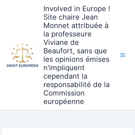
Aller
Involved in Europe !
au
Site chaire Jean
contenu
Monnet attribuée à
la professeure
Viviane de
Beaufort, sans que
les opinions émises
n'impliquent
cependant la
responsabilité de la
Commission
européenne