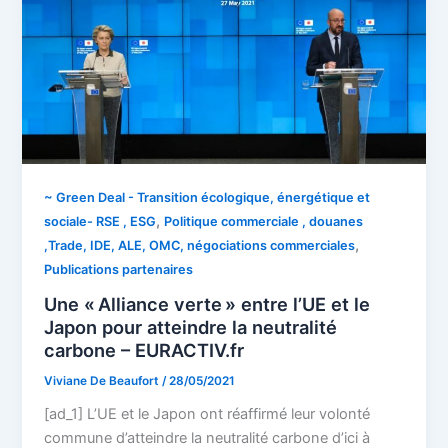
~ Green Deal - Transition écologique, énergétique et
,
sociale- RSE , ESG
Politique commerciale , douanes
,
,Trade, IDE, ALE, OMC, négociations commerciales
Publications partenaires
Une « Alliance verte » entre l’UE et le
Japon pour atteindre la neutralité
carbone – EURACTIV.fr
Viviane De Beaufort
/
28/05/2021
[ad_1] L’UE et le Japon ont réaffirmé leur volonté
commune d’atteindre la neutralité carbone d’ici à