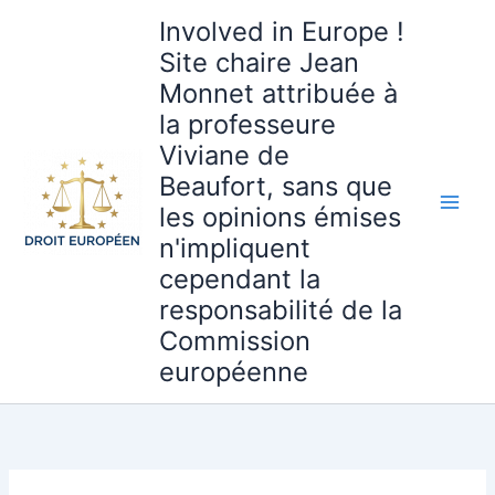
Aller
Involved in Europe !
au
Site chaire Jean
contenu
Monnet attribuée à
la professeure
Viviane de
Beaufort, sans que
les opinions émises
n'impliquent
cependant la
responsabilité de la
Commission
européenne