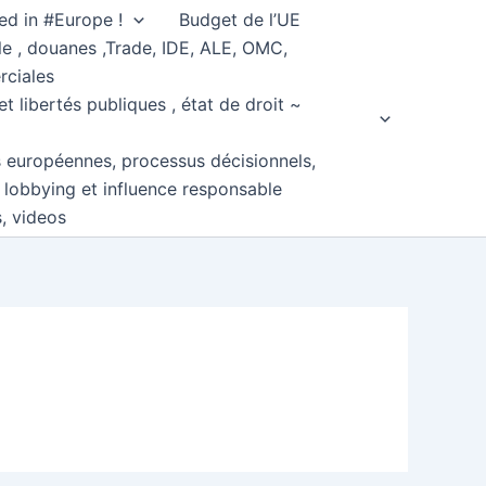
ed in #Europe !
Budget de l’UE
e , douanes ,Trade, IDE, ALE, OMC,
rciales
et libertés publiques , état de droit ~
s européennes, processus décisionnels,
, lobbying et influence responsable
s, videos