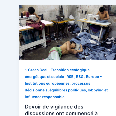
~ Green Deal - Transition écologique,
,
énergétique et sociale- RSE , ESG
Europe ~
Institutions européennes, processus
décisionnels, équilibres politiques, lobbying et
influence responsable
Devoir de vigilance des
discussions ont commencé à