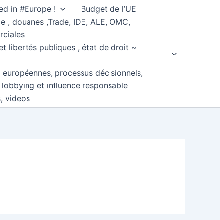
ed in #Europe !
Budget de l’UE
e , douanes ,Trade, IDE, ALE, OMC,
rciales
et libertés publiques , état de droit ~
s européennes, processus décisionnels,
, lobbying et influence responsable
s, videos