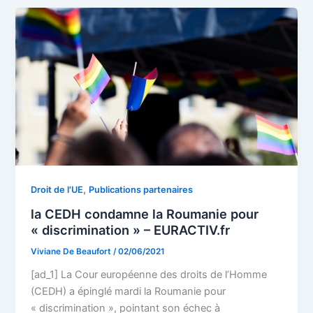
,
Droit de l'UE
Publications partenaires
la CEDH condamne la Roumanie pour
« discrimination » – EURACTIV.fr
Viviane De Beaufort
/
02/06/2021
[ad_1] La Cour européenne des droits de l’Homme
(CEDH) a épinglé mardi la Roumanie pour
« discrimination », pointant son échec à