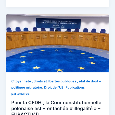
Citoyenneté , droits et libertés publiques , état de droit ~
,
,
politique migratoire
Droit de l'UE
Publications
partenaires
Pour la CEDH , la Cour constitutionnelle
polonaise est « entachée d’illégalité » –
EURACTIV.fr