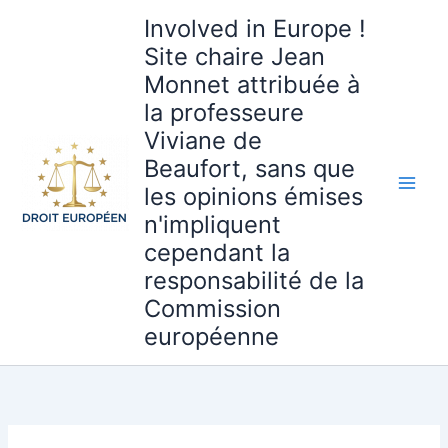
Aller
Involved in Europe !
au
Site chaire Jean
contenu
Monnet attribuée à
la professeure
Viviane de
Beaufort, sans que
les opinions émises
n'impliquent
cependant la
responsabilité de la
Commission
européenne