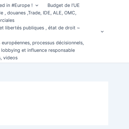
ed in #Europe !
Budget de l’UE
e , douanes ,Trade, IDE, ALE, OMC,
rciales
et libertés publiques , état de droit ~
s européennes, processus décisionnels,
, lobbying et influence responsable
s, videos