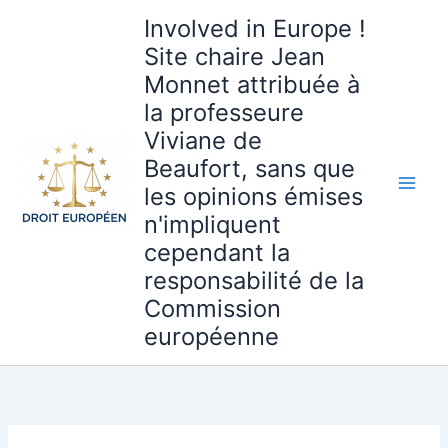
Aller
Involved in Europe !
au
Site chaire Jean
contenu
Monnet attribuée à
la professeure
Viviane de
Beaufort, sans que
les opinions émises
n'impliquent
cependant la
responsabilité de la
Commission
européenne