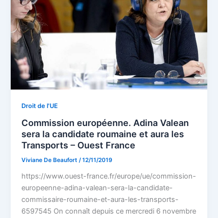
Droit de l'UE
Commission européenne. Adina Valean
sera la candidate roumaine et aura les
Transports – Ouest France
Viviane De Beaufort
/
12/11/2019
https://www.ouest-france.fr/europe/ue/commission-
europeenne-adina-valean-sera-la-candidate-
commissaire-roumaine-et-aura-les-transports-
6597545 On connaît depuis ce mercredi 6 novembre